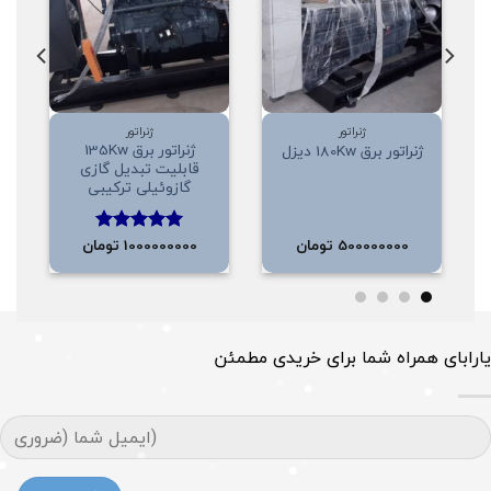
علاقه
علاقه
مندی
مندی
ها
ها
ژنراتور
ژنراتور
ژنراتور برق 135Kw
ژنراتور برق 180Kw دیزل
قابلیت تبدیل گازی
گازوئیلی ترکیبی
500000000
تومان
1000000000
تومان
امتیاز
5.00
از 5
یارابای همراه شما برای خریدی مطمئن