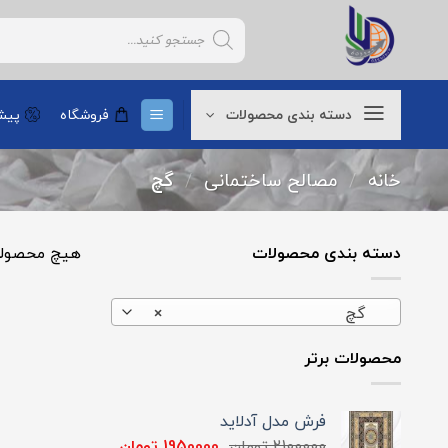
Ski
Products
t
search
conten
دسته بندی محصولات
فروشگاه
پیشن
خانه
/
مصالح ساختمانی
/
گچ
دسته بندی محصولات
هیچ محصولی
گچ
×
محصولات برتر
فرش مدل آدلاید
قیمت
قیمت
2100000
تومان
1950000
تومان