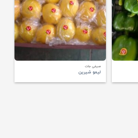
+
+
صیفی جات
لیمو شیرین