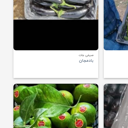
+
+
صیفی جات
بادمجان
افزودن
افزودن
به
به
علاقه
علاقه
مندی
مندی
ها
ها