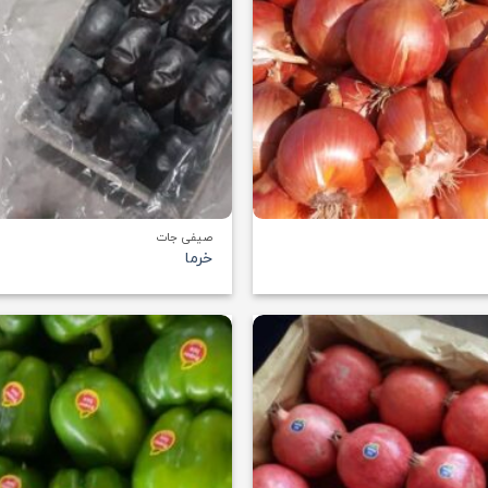
+
صیفی جات
خرما
افزودن
به
علاقه
مندی
ها