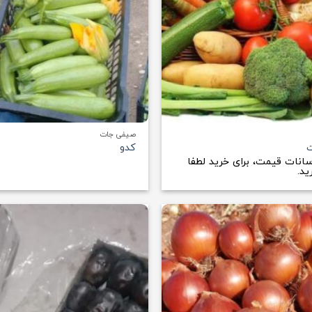
+
صیفی جات
کدو
سانات قیمت، برای خرید لطفا
د.
افزودن
به
علاقه
مندی
ها