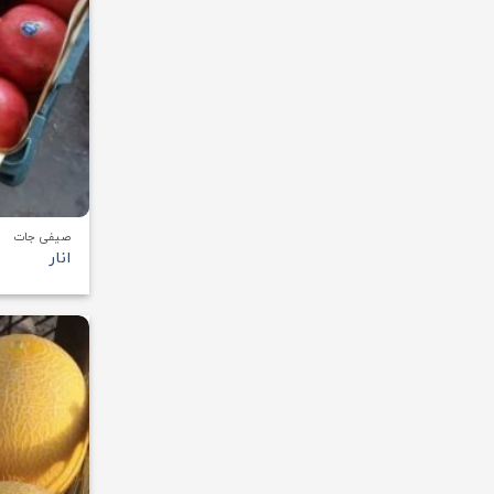
صیفی جات
انار