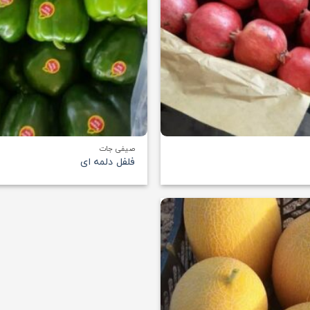
+
صیفی جات
فلفل دلمه ای
افزودن
به
علاقه
مندی
ها