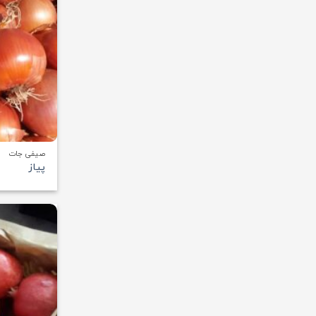
صیفی جات
پیاز