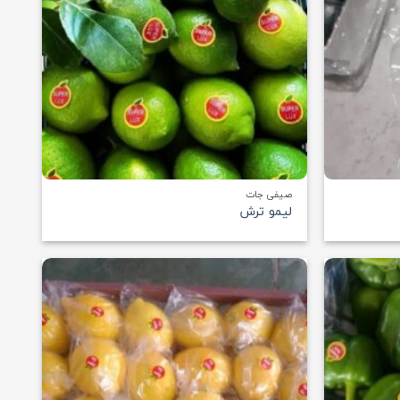
+
+
صیفی جات
لیمو ترش
افزودن
افزودن
به
به
علاقه
علاقه
مندی
مندی
ها
ها