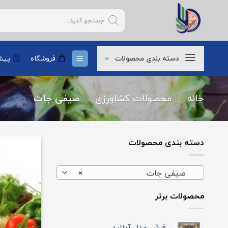
Ski
Products
t
search
conten
دسته بندی محصولات
فروشگاه
پیشن
خانه
/
محصولات کشاورزی
/
صیفی جات
دسته بندی محصولات
صیفی جات
×
محصولات برتر
فرش مدل آدلاید