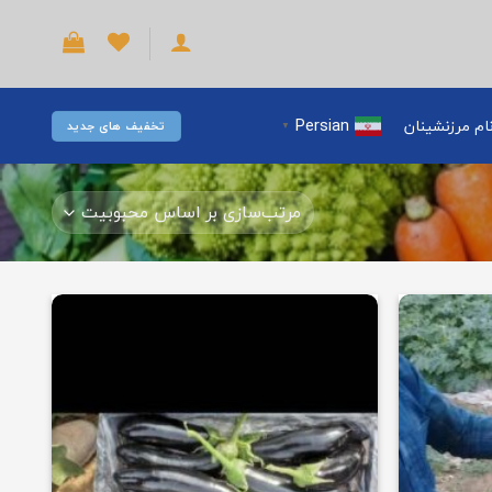
Persian
ام مرزنشینان
تخفیف های جدید
▼
افزودن
افزودن
به
به
علاقه
علاقه
مندی
مندی
ها
ها