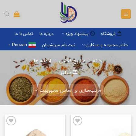
Ski
t
conten
فروشگاه
پیشنهاد ویژه
درباره ما
تماس با ما
Persian
دفاتر مجموعه و همکاران
ثبت نام مرزنشینان
▼
خانه
/
صنایع غذایی
/
ادویه ها
فیلتر
افزودن
افزودن
به
به