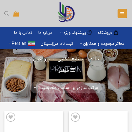
Ski
t
conten
فروشگاه
پیشنهاد ویژه
درباره ما
تماس با ما
Persian
دفاتر مجموعه و همکاران
ثبت نام مرزنشینان
▼
خانه
/
صنایع غذایی
/
پروتئین
فیلتر
افزودن
افزودن
به
به