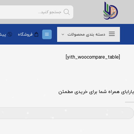
Ski
Products
t
search
conten
دسته بندی محصولات
فروشگاه
پیشن
[yith_woocompare_table]
یارابای همراه شما برای خریدی مطمئن