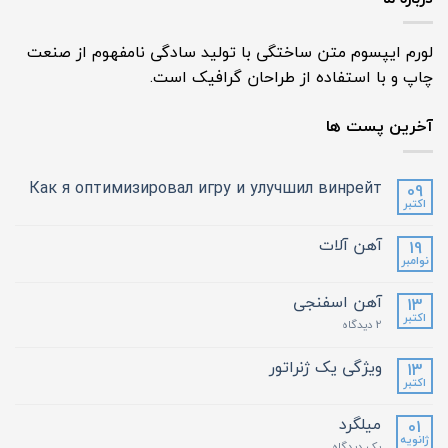
لورم ایپسوم متن ساختگی با تولید سادگی نامفهوم از صنعت
چاپ و با استفاده از طراحان گرافیک است.
آخرین پست ها
Как я оптимизировал игру и улучшил винрейт
09
اکتبر
آهن آلات
19
نوامبر
آهن اسفنجی
13
اکتبر
2 دیدگاه
ویژگی یک ژنراتور
13
اکتبر
میلگرد
01
ژانویه
یک دیدگاه