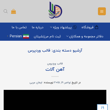
Ski
t
conten
فروشگاه
پیشنهاد ویژه
درباره ما
تماس با ما
Persian
دفاتر مجموعه و همکاران
ثبت نام مرزنشینان
▼
آرشیو دسته بندی:
قالب وردپرس
قالب وردپرس
آهن آلات
در تاریخ
نوامبر 19, 2015
نویسنده:
ایمان عربی
19