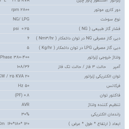
ژنراتور استنفور پاور چین
84 E 22.5 KVA
دور کاری موتور
2800 rpm
نوع سوخت
NG/ LPG
فشار گاز طبیعی ( NG )
0.25 psi
دبی گاز مصرفی NG در توان دائمکار ( Nm3/hr )
6
دبی گاز مصرفی LPG در توان دائمکار ( Kg/hr )
5
ولتاژ خروجی ژنراتور
380-400 Volts / 3 Phase
آمپر حالت 3 فاز / حالت تک فاز
108/36
توان الکتریکی ژنراتور
20 KW / 25 KVA
فرکانس
50 Hz
فاکتور توان
0.8 (PF)
تنظیم کننده ولتاژ
AVR
راندمان الکتریکی
30%
ابعاد ( ارتفاع * طول * عرض )
120 *180*160 Cm