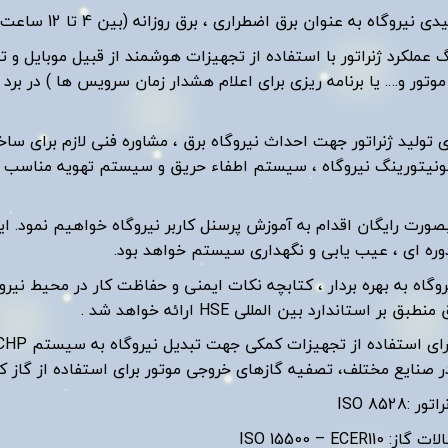
ن برق اضطراری ، برق روزانه (بین 4 تا 12 ساعت) و تولید برق دائمی (8700ساعت کارکرد در سال )
 عملکرد ژنراتور با استفاده از تجهیزات هوشمند از قبیل موبایل و ت
کرد موتور و…. یا برنامه ریزی برای اعلام هشدار زمان سرویس ها ) در 
ای تولید ژنراتور جهت احداث نیروگاه برق ، مشاوره فنی لازم برای 
مونیتورینگ نیروگاه ، سیستم اطفاء حریق و سیستم تهویه مناسب ) و 
ورت رایگان اقدام به آموزش پرسنل کاربر نیروگاه خواهیم نمود. این
وره ای ، عیب یابی و نگهداری سیستم خواهد بود.
اه به بهره بردار ، کتابچه نکات ایمنی و حفاظت کار در محیط نیروگ
 استاندارد بین المللی HSE ارائه خواهد شد .
ر صنایع مختلف، تصفیه گازهای خروجی موتور برای استفاده از گاز ک
ISO 852
ISO 15500 – EC