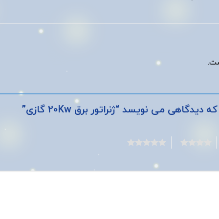
ت.
دگاهی می نویسد “ژنراتور برق 20Kw گازی”
5
4