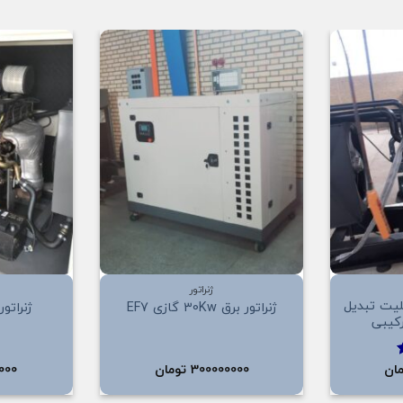
افزودن
افزودن
به
به
علاقه
علاقه
مندی
مندی
ها
ها
+
+
ژنراتور
برق 135Kw قابلیت تبدیل
ژنراتور برق 30Kw گازی EF7
ژنراتور برق 
رکیبی
ان
300000000
تومان
000