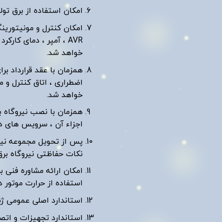
امکان استفاده از برق تولیدی نیروگاه به عنوا
امکان کنترل و مونیتورینگ
AVR ، آمپر ، دمای کار
خواهد شد.
همزمان با عقد قرارداد بر
اضطراری ، اتاق کنترل و 
خواهد شد.
همزمان با نصب نیروگاه بص
اجزاء آن ، سرویس های د
پس از تحویل مجموعه نیروگ
نکات حفاظتی نیروگاه برق منطبق بر
استفاده از حرارت موتور د
استاندارد اصلی عمومی ژنراتور :8
استاندارد تجهیزات و اتصالات گاز: ER110