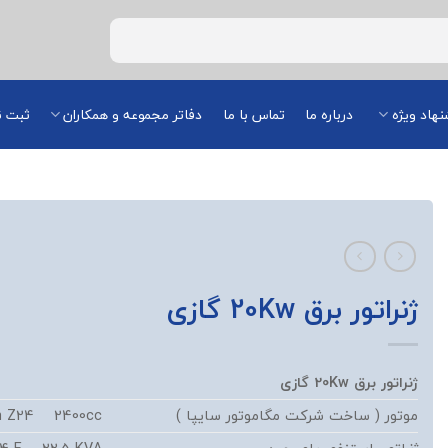
هاد ویژه
درباره ما
تماس با ما
دفاتر مجموعه و همکاران
ثبت ن
ژنراتور برق 20Kw گازی
ژنراتور برق
Kw
20
گازی
موتور ( ساخت شرکت مگاموتور سایپا )
n Z24 2400cc