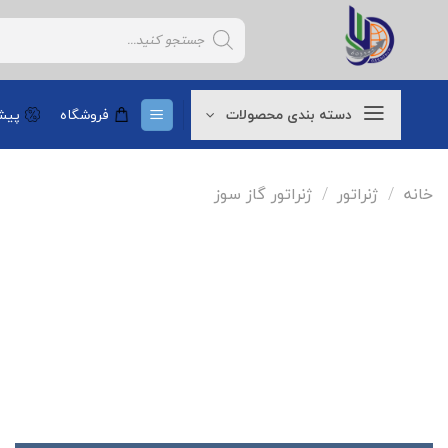
Ski
Products
t
search
conten
دسته بندی محصولات
فروشگاه
پیشن
خانه
/
ژنراتور
/
ژنراتور گاز سوز