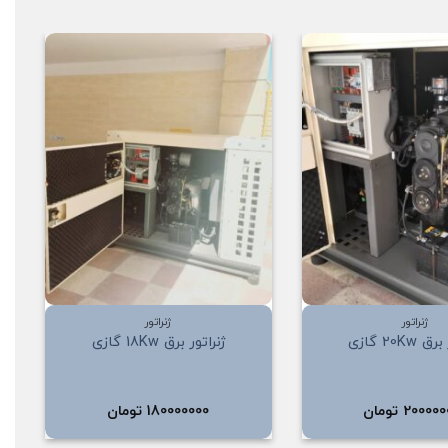
افزودن
افزودن
به
به
علاقه
علاقه
مندی
مندی
ها
ها
+
+
ژنراتور
ژنراتور
20Kw گازی
ژنراتور برق 18Kw گازی
200000
تومان
180000000
تومان