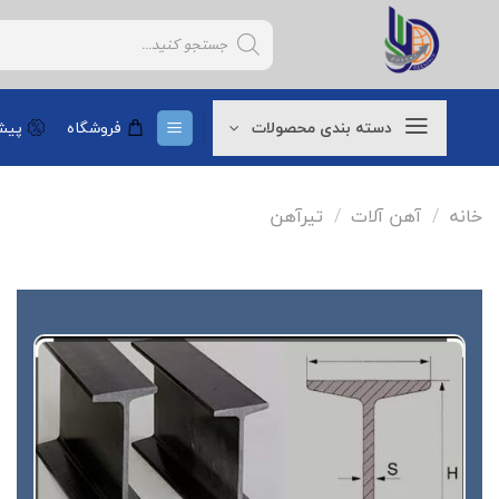
Ski
Products
t
search
conten
دسته بندی محصولات
فروشگاه
پیشن
خانه
/
آهن آلات
/
تیرآهن
افزودن
به
علاقه
مندی
ها