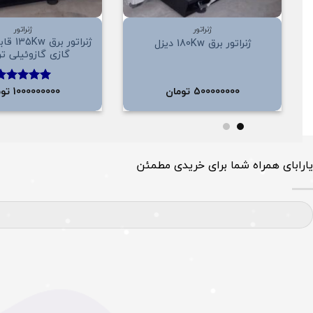
+
ژنراتور
ژنراتور
ژنراتور 
ژنراتور برق 180Kw دیزل
گازی گازوئیلی ت
500000000
تومان
1000000000
توم
امتیاز
5.00
از 5
یارابای همراه شما برای خریدی مطمئن