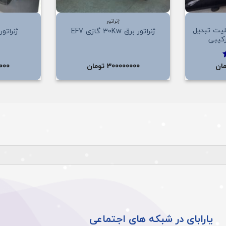
+
+
ژنراتور
برق 135Kw قابلیت تبدیل
ژنراتور برق 30Kw گازی EF7
ژنراتور برق 
رکیبی
ان
300000000
تومان
000
یارابای در شبکه های اجتماعی