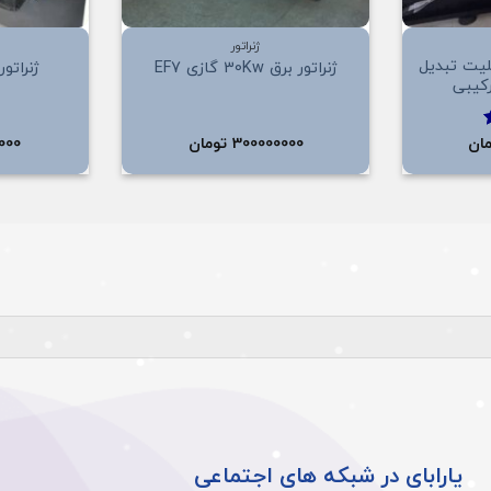
+
+
ژنراتور
برق 135Kw قابلیت تبدیل
ژنراتور برق 30Kw گازی EF7
ژنراتور برق 
رکیبی
ان
300000000
تومان
000
یارابای در شبکه های اجتماعی