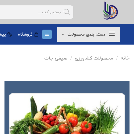
Ski
Products
t
search
conten
دسته بندی محصولات
فروشگاه
پیشن
خانه
/
محصولات کشاورزی
/
صیفی جات
افزودن
به
علاقه
مندی