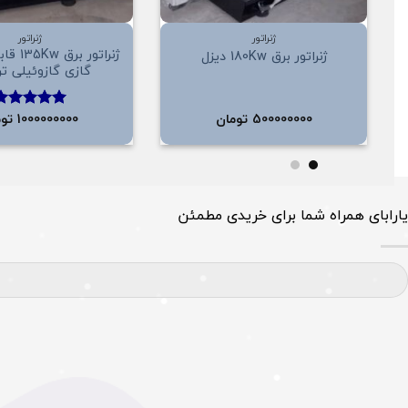
+
ژنراتور
ژنراتور
ژنراتور 
ژنراتور برق 180Kw دیزل
گازی گازوئیلی ت
500000000
تومان
1000000000
توم
امتیاز
5.00
از 5
یارابای همراه شما برای خریدی مطمئن