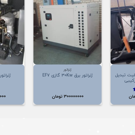
افزودن
افزودن
به
به
علاقه
علاقه
مندی
مندی
ها
ها
+
+
ژنراتور
برق 135Kw قابلیت تبدیل
ژنراتور برق 30Kw گازی EF7
ژنراتور برق 
رکیبی
ان
300000000
تومان
000