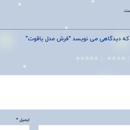
ت.
که دیدگاهی می نویسد “فرش مدل یاقوت”
5
4
ایمیل
*