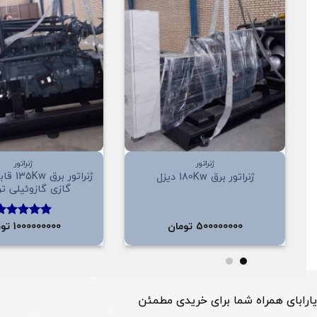
ن
افزودن
به
علاقه
مندی
ها
+
ژنراتور
ژنراتور
ژنراتور 
ژنراتور برق 180Kw دیزل
گازی گازوئیلی ت
500000000
تومان
1000000000
توم
امتیاز
5.00
از 5
یارابای همراه شما برای خریدی مطمئن