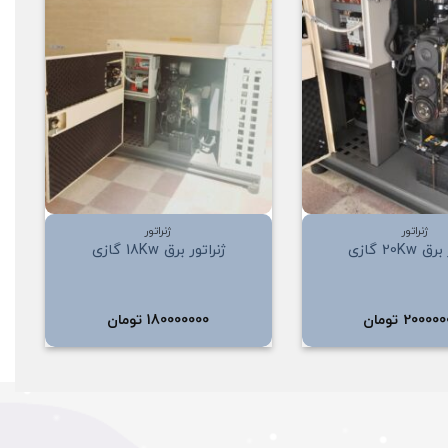
افزودن
افزودن
به
به
علاقه
علاقه
مندی
مندی
ها
ها
+
+
ژنراتور
ژنراتور
20Kw گازی
ژنراتور برق 18Kw گازی
200000
تومان
180000000
تومان