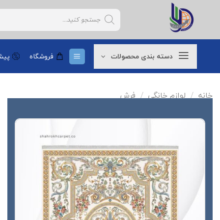
Ski
Products
t
search
conten
دسته بندی محصولات
فروشگاه
پیشن
خانه
/
لوازم خانگی
/
فرش
افزودن
به
علاقه
مندی
ها