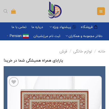
Ski
t
conten
فروشگاه
پیشنهاد ویژه
درباره ما
تماس با ما
Persian
دفاتر مجموعه و همکاران
ثبت نام مرزنشینان
▼
خانه
/
لوازم خانگی
/
فرش
یارابای همراه همیشگی شما در خرید!
افزودن
به
علاقه
مندی
ها