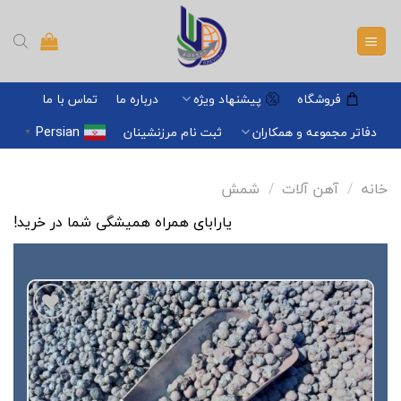
Ski
t
conten
فروشگاه
پیشنهاد ویژه
درباره ما
تماس با ما
Persian
دفاتر مجموعه و همکاران
ثبت نام مرزنشینان
▼
خانه
/
آهن آلات
/
شمش
یارابای همراه همیشگی شما در خرید!
افزودن
به
علاقه
مندی
ها