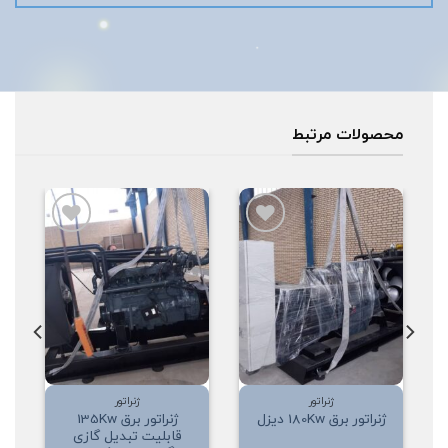
محصولات مرتبط
افزودن
افزودن
به
به
علاقه
علاقه
مندی
مندی
ها
ها
ژنراتور
ژنراتور
ژنراتور برق 135Kw
ژنراتور برق 180Kw دیزل
قابلیت تبدیل گازی