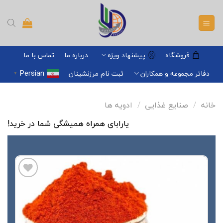
Ski
t
conten
فروشگاه
پیشنهاد ویژه
درباره ما
تماس با ما
Persian
دفاتر مجموعه و همکاران
ثبت نام مرزنشینان
▼
خانه
/
صنایع غذایی
/
ادویه ها
یارابای همراه همیشگی شما در خرید!
افزودن
به
علاقه
مندی
ها