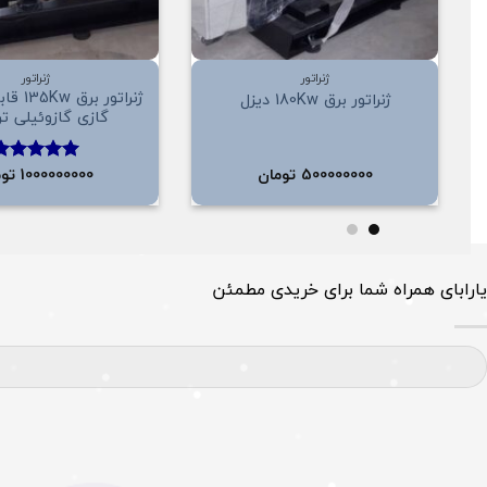
+
ژنراتور
ژنراتور
ژنراتور 
ژنراتور برق 180Kw دیزل
گازی گازوئیلی ت
500000000
تومان
1000000000
توم
امتیاز
5.00
از 5
یارابای همراه شما برای خریدی مطمئن