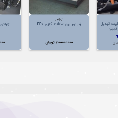
+
+
ژنراتور
برق 135Kw قابلیت تبدیل
ژنراتور برق 30Kw گازی EF7
ژنراتور برق 
رکیبی
ان
300000000
تومان
000