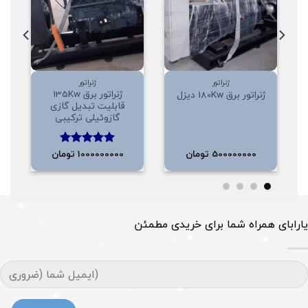
علاقه
علاقه
مندی
مندی
ها
ها
ژنراتور
ژنراتور
ژنراتور برق 135Kw
ژنراتور برق 180Kw دیزل
قابلیت تبدیل گازی
گازوئیلی ترکیبی
500000000
تومان
1000000000
تومان
امتیاز
5.00
از 5
یارابای همراه شما برای خریدی مطمئن