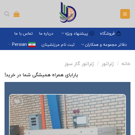
Ski
t
conten
فروشگاه
پیشنهاد ویژه
درباره ما
تماس با ما
Persian
دفاتر مجموعه و همکاران
ثبت نام مرزنشینان
▼
خانه
/
ژنراتور
/
ژنراتور گاز سوز
یارابای همراه همیشگی شما در خرید!
افزودن
به
علاقه
مندی
ها