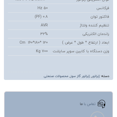
فرکانس
50 Hz
فاکتور توان
0.8 (PF)
تنظیم کننده ولتاژ
AVR
راندمان الکتریکی
32%
ابعاد ( ارتفاع * طول * عرض )
120 *180*160 Cm
وزن دستگاه با کابین سوپر سایلنت
700 Kg
دسته:
ژنراتور
,
ژنراتور گاز سوز
,
محصولات صنعتی
تماس با
ما