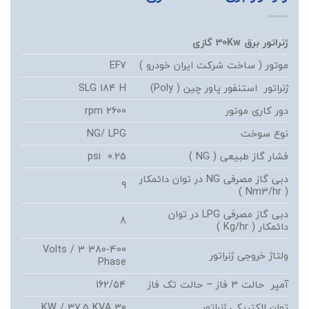
ژنراتور برق
Kw
30
گازی
موتور ( ساخت شرکت ایران خودرو )
EF7
ژنراتور استنفور پاور چین ( Poly)
SLG 184 H
دور کاری موتور
2600 rpm
نوع سوخت
NG/ LPG
فشار گاز طبیعی ( NG )
0.25 psi
دبی گاز مصرفی NG در توان دائمکار
9
( Nm3/hr )
دبی گاز مصرفی LPG در توان
8
دائمکار ( Kg/hr )
380-400 Volts / 3
ولتاژ خروجی ژنراتور
Phase
آمپر حالت 3 فاز – حالت تک فاز
162/54
توان الکتریکی ژنراتور
30 KW / 37.5 KVA