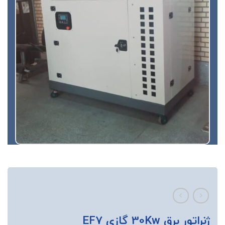
ژنراتور برق 30Kw گازی EF7