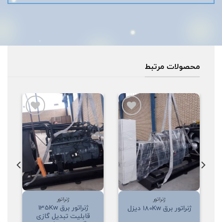
محصولات مرتبط
افزودن
افزودن
به
به
علاقه
علاقه
مندی
مندی
ها
ها
ژنراتور
ژنراتور
ژنراتور برق 135Kw
ژنراتور برق 180Kw دیزل
قابلیت تبدیل گازی