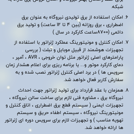
شبکه.
امکان استفاده از برق تولیدی نیروگاه به عنوان برق
اضطراری ، برق روزانه (بین 4 تا 12 ساعت) و تولید برق
دائمی (8700ساعت کارکرد در سال )
امکان کنترل و مونیتورینگ عملکرد ژنراتور با استفاده از
تجهیزات هوشمند از قبیل موبایل و تبلت ( بررسی
پارامترهای اصلی ژنراتور مثل توان خروجی ، AVR ، آمپر ،
دمای کارکرد موتور و…. یا برنامه ریزی برای اعلام هشدار زمان
سرویس ها ) در برد اصلی کنترل ژنراتور نصب شده و به
سفارش کاربر فعال خواهد شد.
همزمان با عقد قرارداد برای تولید ژنراتور جهت احداث
نیروگاه برق ، مشاوره فنی لازم برای ساخت سالن نیروگاه ،
تجهیزات ایمنی ( سیستم قطع برق اضطراری ، اتاق کنترل و
مونیتورینگ نیروگاه ، سیستم اطفاء حریق و سیستم
تهویه مناسب ) و تجهیزات لازم برای سرویس دوره ای ژنراتور
ها ارائه خواهد شد.