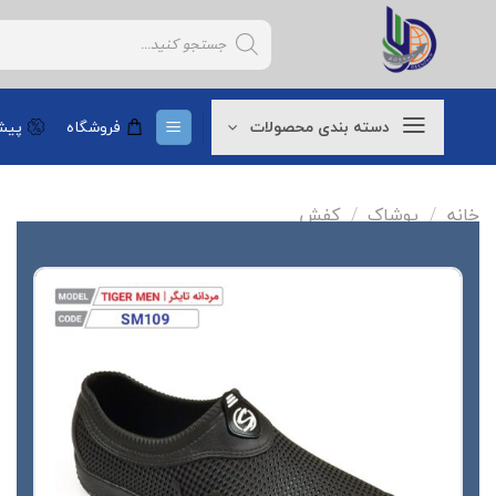
Ski
Products
t
search
conten
دسته بندی محصولات
فروشگاه
پیشن
خانه
/
پوشاک
/
کفش
افزودن
به
علاقه
مندی
ها