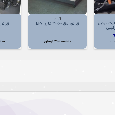
+
+
ژنراتور
برق 135Kw قابلیت تبدیل
ژنراتور برق 30Kw گازی EF7
ژنراتور برق 
رکیبی
ان
300000000
تومان
000