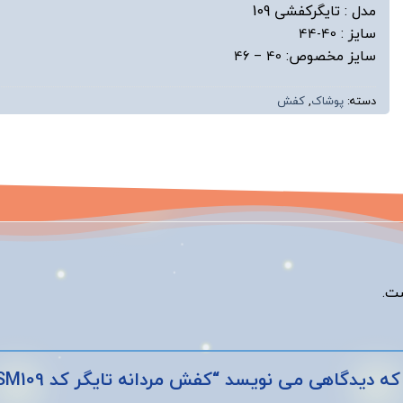
مدل : تایگرکفشی 109
سایز :
40-44
سایز مخصوص:
40 – 46
دسته:
پوشاک
,
کفش
ت.
 دیدگاهی می نویسد “کفش مردانه تایگر کد SM109”