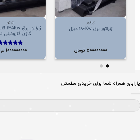
+
ژنراتور
ژنراتور
ژنراتور 
ژنراتور برق 180Kw دیزل
گازی گازوئیلی ت
500000000
تومان
1000000000
توم
امتیاز
5.00
از 5
یارابای همراه شما برای خریدی مطمئن